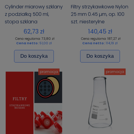
Cylinder miarowy szklany
Filtry strzykawkowe Nylon
z podziałką 500 ml,
25 mm 0.45 µm, op. 100
stopa szklana
szt. niesterylne
sześciokątna, Certyfikat
62,73 zł
140,45 zł
Cena regularna: 73,80 zł
Cena regularna: 187,27 zł
Cena netto:
51,00 zł
Cena netto:
114,19 zł
Do koszyka
Do koszyka
promocja
promocja