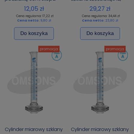
szklana sześciokątna
Certyfikat
12,05 zł
29,27 zł
Cena regularna: 17,22 zł
Cena regularna: 34,44 zł
Cena netto:
9,80 zł
Cena netto:
23,80 zł
Do koszyka
Do koszyka
promocja
promocja
Cylinder miarowy szklany
Cylinder miarowy szklany