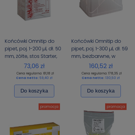
Końcówki Omnitip do
Końcówki Omnitip do
pipet, poj. 1-200 µl, dł. 50
pipet, poj. 1-300 µl, dł. 59
mm, żółte, stos Starter,
mm, bezbarwne, w
576 szt. (6x96)
pojemnikach typu rack,
73,06 zł
160,52 zł
960 szt. (10 x 96)
Cena regularna: 81,18 zł
Cena regularna: 178,35 zł
Cena netto:
59,40 zł
Cena netto:
130,50 zł
Do koszyka
Do koszyka
promocja
promocja