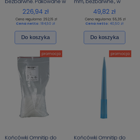
bezbarwne. Pakowane w
mm, bezbarwne., w
pudełku rack po 96
worku , 1000 szt.,
226,94 zł
49,82 zł
szt./pudełko x10
Cena regularna: 252,15 zł
Cena regularna: 55,35 zł
Cena netto:
184,50 zł
Cena netto:
40,50 zł
Do koszyka
Do koszyka
promocja
promocja
Końcówki Omnitip do
Końcówki Omnitip do