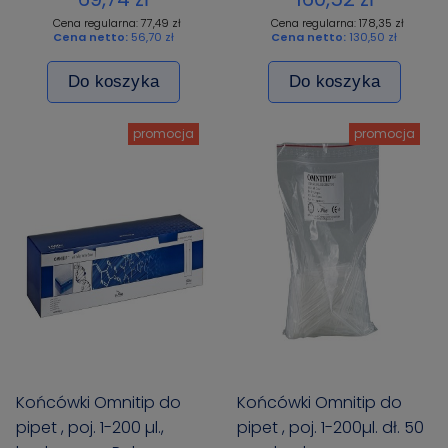
op. 960 szt. (10 x 96)
Cena regularna: 77,49 zł
Cena regularna: 178,35 zł
Cena netto:
56,70 zł
Cena netto:
130,50 zł
Do koszyka
Do koszyka
promocja
promocja
Końcówki Omnitip do
Końcówki Omnitip do
pipet , poj. 1-200 µl.,
pipet , poj. 1-200µl. dł. 50