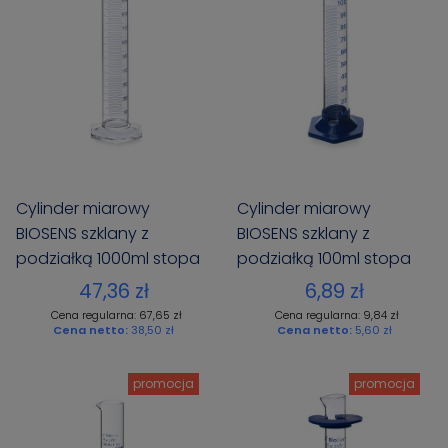
Cylinder miarowy
Cylinder miarowy
BIOSENS szklany z
BIOSENS szklany z
podziałką 1000ml stopa
podziałką 100ml stopa
szklana sześciokątna
PP
47,36 zł
6,89 zł
Cena regularna: 67,65 zł
Cena regularna: 9,84 zł
Cena netto:
38,50 zł
Cena netto:
5,60 zł
promocja
promocja