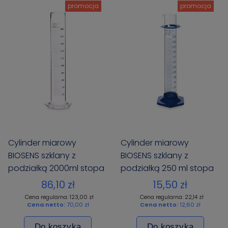
promocja
promocja
Cylinder miarowy
Cylinder miarowy
BIOSENS szklany z
BIOSENS szklany z
podziałką 2000ml stopa
podziałką 250 ml stopa
szklana sześciokątna
PP
86,10 zł
15,50 zł
Cena regularna: 123,00 zł
Cena regularna: 22,14 zł
Cena netto:
70,00 zł
Cena netto:
12,60 zł
Do koszyka
Do koszyka