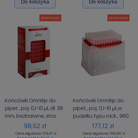
Do koszyka
Do koszyka
promocja
promocja
Końcówki Omnitip do
Końcówki Omnitip do
pipet , poj. 0,1-10 µl, dł. 38
pipet , poj. 0,1-10 µl.,w
mm, bezbarwne, stos
pudełku typu rack , 960
Reload, op. 960 szt. (10 x
szt. (10x96)
98,52 zł
177,12 zł
96)
Cena regularna: 109,47 zł
Cena regularna: 196,80 zł
Cena netto:
80,10 zł
Cena netto:
144,00 zł