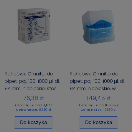
Końcówki Omnitip do
Końcówki Omnitip do
pipet, poj. 100-1000 µl, dł.
pipet, poj. 100-1000 µl, dł.
84 mm, niebieskie, stos
84 mm, niebieskie, w
Starter, 384 szt. (4x96)
pojemnikach typu rack,
76,38 zł
149,45 zł
480 szt. (5 x 96)
Cena regularna: 84,87 zł
Cena regularna: 166,05 zł
Cena netto:
62,10 zł
Cena netto:
121,50 zł
Do koszyka
Do koszyka