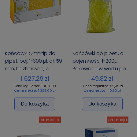
Końcówki Omnitip do
Końcówki do pipet , o
pipet, poj. 1-300 µl, dł. 59
pojemności 1-200µl.
mm, bezbarwne, w
Pakowane w worku po
pojemnikach typu rack,
1000 szt. , dł. 50 mm, żółte
1 627,29 zł
49,82 zł
sterylne(10 x 96), 6
Cena regularna: 1 808,10 zł
Cena regularna: 55,35 zł
Cena netto:
1 323,00 zł
Cena netto:
40,50 zł
op./kart.
Do koszyka
Do koszyka
promocja
promocja