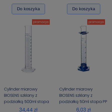
Do koszyka
Do koszyka
promocja
promocja
Cylinder miarowy
Cylinder miarowy
BIOSENS szklany z
BIOSENS szklany z
podziałką 500ml stopa
podziałką 50ml stopa PP
szklana sześciokątna
34,44 zł
6,03 zł