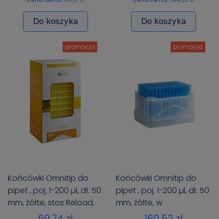
Do koszyka
Do koszyka
promocja
promocja
Końcówki Omnitip do
Końcówki Omnitip do
pipet , poj. 1-200 µl, dł. 50
pipet , poj. 1-200 µl, dł. 50
mm, żółte, stos Reload,
mm, żółte, w
960 szt. (96X10)
pojemnikach typu rack,
69,74 zł
160,52 zł