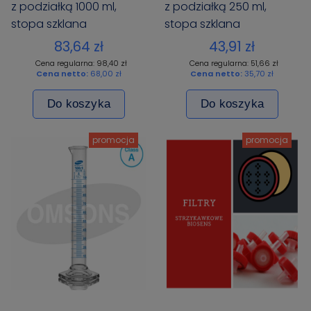
z podziałką 1000 ml,
z podziałką 250 ml,
stopa szklana
stopa szklana
sześciokątna, Certyfikat
sześciokątna, Certyfikat
83,64 zł
43,91 zł
Cena regularna: 98,40 zł
Cena regularna: 51,66 zł
Cena netto:
68,00 zł
Cena netto:
35,70 zł
Do koszyka
Do koszyka
promocja
promocja