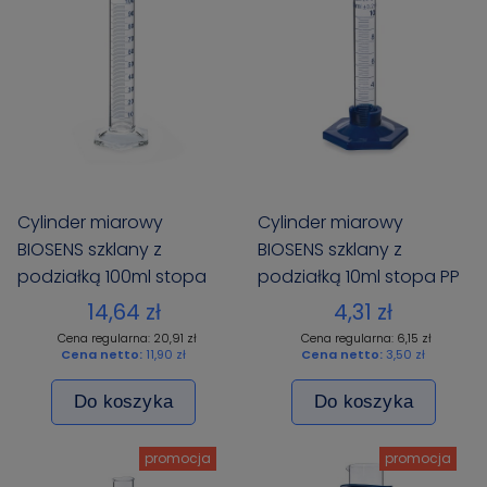
Cylinder miarowy
Cylinder miarowy
BIOSENS szklany z
BIOSENS szklany z
podziałką 100ml stopa
podziałką 10ml stopa PP
szklana sześciokątna
14,64 zł
4,31 zł
Cena regularna: 20,91 zł
Cena regularna: 6,15 zł
Cena netto:
11,90 zł
Cena netto:
3,50 zł
Do koszyka
Do koszyka
promocja
promocja