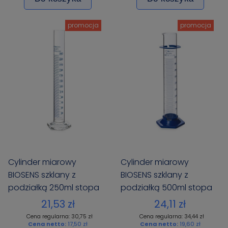
promocja
promocja
Cylinder miarowy
Cylinder miarowy
BIOSENS szklany z
BIOSENS szklany z
podziałką 250ml stopa
podziałką 500ml stopa
szklana sześciokątna
PP
21,53 zł
24,11 zł
Cena regularna: 30,75 zł
Cena regularna: 34,44 zł
Cena netto:
17,50 zł
Cena netto:
19,60 zł