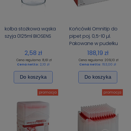
kolba stożkowa wąska
Końcówki Omnitip do
szyja 0125ml BIOSENS
pipet poj. 0,5-10 µl.
Pakowane w pudełku
rack po 96 szt./pudełko
2,58 zł
188,19 zł
x10
Cena regularna: 8,61 zł
Cena regularna: 209,10 zł
Cena netto:
2,10 zł
Cena netto:
153,00 zł
Do koszyka
Do koszyka
promocja
promocja