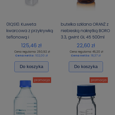
01QS10. Kuweta
butelka szklana ORANŻ z
kwarcowa z przykrywką
niebieską nakrętką BORO
teflonową i
3.3, gwint GL 45 500ml
niezaokrąglonymi
BIOSENS
125,46 zł
22,60 zł
rogami dna 10 mm
Cena regularna: 250,92 zł
Cena regularna: 45,20 zł
Cena netto:
102,00 zł
Cena netto:
18,37 zł
Do koszyka
Do koszyka
promocja
promocja