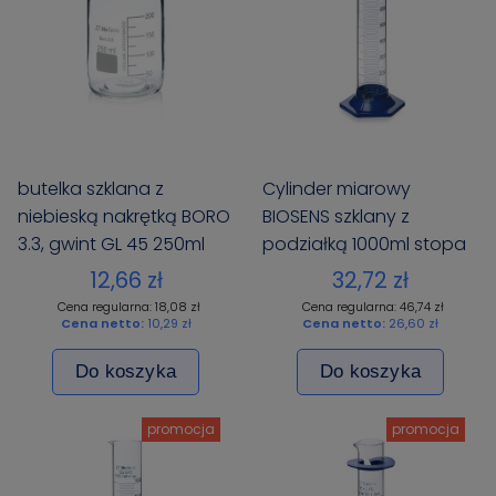
butelka szklana z
Cylinder miarowy
niebieską nakrętką BORO
BIOSENS szklany z
3.3, gwint GL 45 250ml
podziałką 1000ml stopa
BIOSENS
PP
12,66 zł
32,72 zł
Cena regularna: 18,08 zł
Cena regularna: 46,74 zł
Cena netto:
10,29 zł
Cena netto:
26,60 zł
Do koszyka
Do koszyka
promocja
promocja