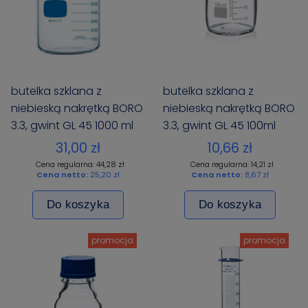
butelka szklana z
butelka szklana z
niebieską nakrętką BORO
niebieską nakrętką BORO
3.3, gwint GL 45 1000 ml
3.3, gwint GL 45 100ml
BIOSENS PREMIUM
BIOSENS
31,00 zł
10,66 zł
Cena regularna: 44,28 zł
Cena regularna: 14,21 zł
Cena netto:
25,20 zł
Cena netto:
8,67 zł
Do koszyka
Do koszyka
promocja
promocja