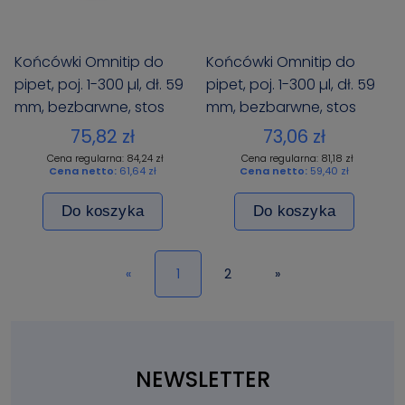
Końcówki Omnitip do
Końcówki Omnitip do
pipet, poj. 1-300 µl, dł. 59
pipet, poj. 1-300 µl, dł. 59
mm, bezbarwne, stos
mm, bezbarwne, stos
Reload, 960 szt. (10x96)
Starter, 576 szt. (6x96)
75,82 zł
73,06 zł
Cena regularna: 84,24 zł
Cena regularna: 81,18 zł
Cena netto:
61,64 zł
Cena netto:
59,40 zł
Do koszyka
Do koszyka
«
1
2
»
NEWSLETTER