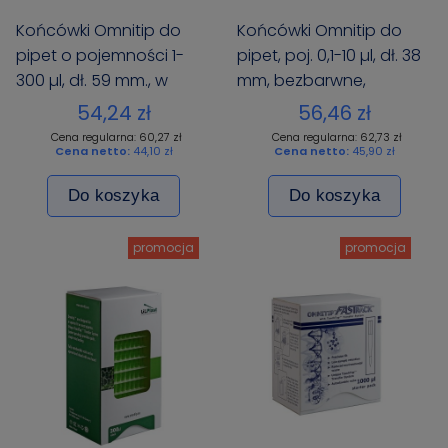
Końcówki Omnitip do
Końcówki Omnitip do
pipet o pojemności 1-
pipet, poj. 0,1-10 µl, dł. 38
300 µl, dł. 59 mm., w
mm, bezbarwne,
worku, 1000 szt.
pakowane w worku po
54,24 zł
56,46 zł
1000 szt.
Cena regularna: 60,27 zł
Cena regularna: 62,73 zł
Cena netto:
44,10 zł
Cena netto:
45,90 zł
Do koszyka
Do koszyka
promocja
promocja