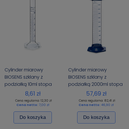
Cylinder miarowy
Cylinder miarowy
BIOSENS szklany z
BIOSENS szklany z
podziałką 10ml stopa
podziałką 2000ml stopa
szklana sześciokątna
PP
8,61 zł
57,69 zł
Cena regularna: 12,30 zł
Cena regularna: 82,41 zł
Cena netto:
7,00 zł
Cena netto:
46,90 zł
Do koszyka
Do koszyka