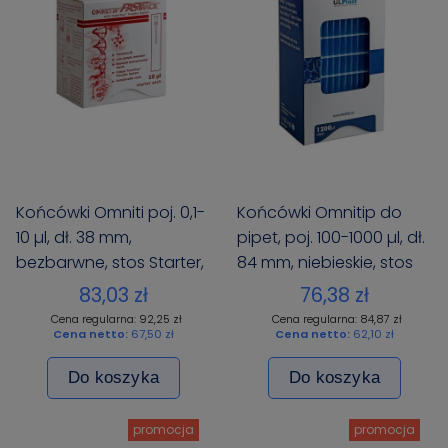
Końcówki Omniti poj. 0,1-
Końcówki Omnitip do
10 µl, dł. 38 mm,
pipet, poj. 100-1000 µl, dł.
bezbarwne, stos Starter,
84 mm, niebieskie, stos
op.576 szt. (6x96 szt.)
Reload, 576 szt. (6x96)
83,03 zł
76,38 zł
Cena regularna: 92,25 zł
Cena regularna: 84,87 zł
Cena netto:
67,50 zł
Cena netto:
62,10 zł
Do koszyka
Do koszyka
promocja
promocja