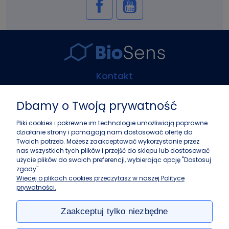
Kontakt
Biosens Marcin Guz
Dbamy o Twoją prywatność
ul. Górczewska 216
01-460 Warszawa
Pliki cookies i pokrewne im technologie umożliwiają poprawne
działanie strony i pomagają nam dostosować ofertę do
+48 22 243 37 87
Twoich potrzeb. Możesz zaakceptować wykorzystanie przez
info@biosens.pl
nas wszystkich tych plików i przejść do sklepu lub dostosować
użycie plików do swoich preferencji, wybierając opcję "Dostosuj
zgody".
Zakupy
Więcej o plikach cookies przeczytasz w naszej Polityce
prywatności.
Pomoc
Zaakceptuj tylko niezbędne
Moje konto