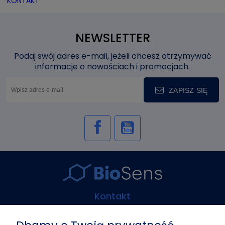
KONTAKT
NEWSLETTER
Podaj swój adres e-mail, jeżeli chcesz otrzymywać
informacje o nowościach i promocjach.
ZAPISZ SIĘ
Kontakt
Biosens Marcin Guz