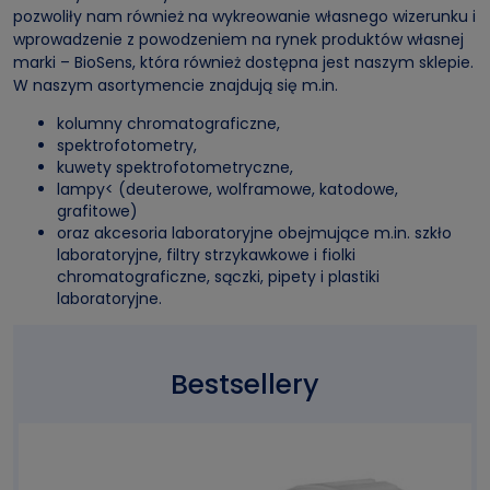
pozwoliły nam również na wykreowanie własnego wizerunku i
wprowadzenie z powodzeniem na rynek produktów własnej
marki – BioSens, która również dostępna jest naszym sklepie.
W naszym asortymencie znajdują się m.in.
kolumny chromatograficzne
,
spektrofotometry
,
kuwety spektrofotometryczne
,
lampy<
(deuterowe, wolframowe, katodowe,
grafitowe)
oraz akcesoria laboratoryjne obejmujące m.in.
szkło
laboratoryjne
,
filtry strzykawkowe
i
fiolki
chromatograficzne
,
sączki
,
pipety
i
plastiki
laboratoryjne
.
Bestsellery