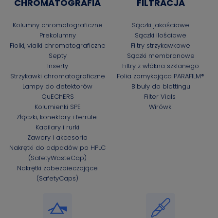
CHROMATOGRAFIA
FILTRACJA
Kolumny chromatograficzne
Sączki jakościowe
Prekolumny
Sączki ilościowe
Fiolki, vialki chromatograficzne
Filtry strzykawkowe
Septy
Sączki membranowe
Inserty
Filtry z włókna szklanego
Strzykawki chromatograficzne
Folia zamykająca PARAFILM®
Lampy do detektorów
Bibuły do blottingu
QuEChERS
Filter Vials
Kolumienki SPE
Wirówki
Złączki, konektory i ferrule
Kapilary i rurki
Zawory i akcesoria
Nakrętki do odpadów po HPLC
(SafetyWasteCap)
Nakrętki zabezpieczające
(SafetyCaps)