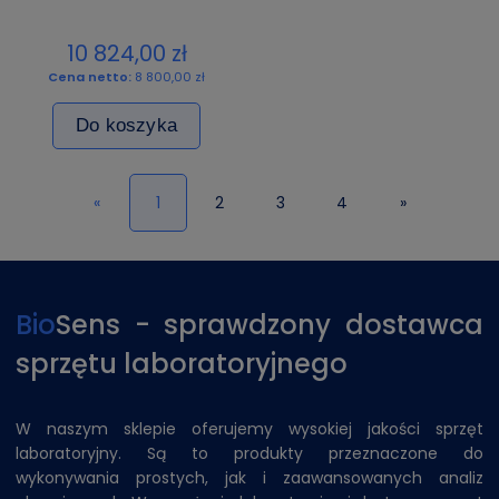
10 824,00 zł
Cena netto:
8 800,00 zł
Do koszyka
«
1
2
3
4
»
Bio
Sens - sprawdzony dostawca
sprzętu laboratoryjnego
W naszym sklepie oferujemy wysokiej jakości sprzęt
laboratoryjny. Są to produkty przeznaczone do
wykonywania prostych, jak i zaawansowanych analiz