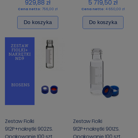
,op. 50x100 szt.,
929,88 zł
5 719,50 zł
pakowane pojedynczo
Cena netto:
756,00 zł
Cena netto:
4 650,00 zł
Do koszyka
Do koszyka
Zestaw Fiolki
Zestaw Fiolki
912P+nakrętki 902ZS.
912P+nakrętki 901ZS.
Opakowanie 100 szt.
Opakowanie 100 szt.