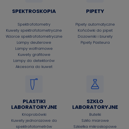
SPEKTROSKOPIA
PIPETY
Spektrofotometry
Pipety automatyczne
Kuwety spektrofotometryczne
Końcówki do pipet
Wzorce spektrofotometryczne
Dozowniki i biurety
Lampy deuterowe
Pipety Pasteura
Lampy wolframowe
Kuwety grafitowe
Lampy do detektorów
Akcesoria do kuwet
PLASTIKI
SZKŁO
LABORATORYJNE
LABORATORYJNE
Krioprobówki
Butelki
Kuwety jednorazowe do
Szkło miarowe
spektrofotometrów
Szkiełka mikroskopowe