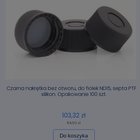
Czarna nakrętka bez otworu, do fiolek ND15, septa PTFE
silikon. Opakowanie 100 szt.
103,32 zł
84,00 zł
Do koszyka