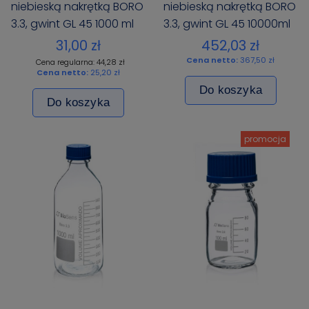
niebieską nakrętką BORO
niebieską nakrętką BORO
3.3, gwint GL 45 1000 ml
3.3, gwint GL 45 10000ml
BIOSENS PREMIUM
BIOSENS
31,00 zł
452,03 zł
Cena netto:
367,50 zł
Cena regularna: 44,28 zł
Cena netto:
25,20 zł
Do koszyka
Do koszyka
promocja