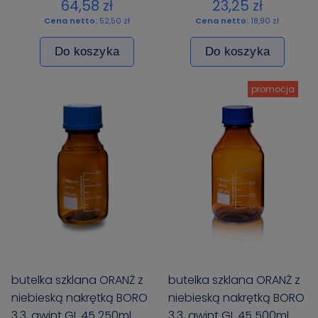
BIOSENS
BIOSENS
64,58 zł
23,25 zł
Cena netto:
52,50 zł
Cena netto:
18,90 zł
Do koszyka
Do koszyka
promocja
butelka szklana ORANŻ z
butelka szklana ORANŻ z
niebieską nakrętką BORO
niebieską nakrętką BORO
3.3, gwint GL 45 250ml
3.3, gwint GL 45 500ml