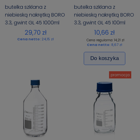
butelka szklana z
butelka szklana z
niebieską nakrętką BORO
niebieską nakrętką BORO
3.3, gwint GL 45 1000ml
3.3, gwint GL 45 100ml
BIOSENS
BIOSENS
29,70 zł
10,66 zł
Cena netto:
24,15 zł
Cena regularna: 14,21 zł
Cena netto:
8,67 zł
Do koszyka
promocja