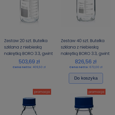
Zestaw 20 szt. Butelka
Zestaw 40 szt. Butelka
szklana z niebieską
szklana z niebieską
nakrętką BORO 3.3, gwint
nakrętką BORO 3.3, gwint
GL 45 1000ml BIOSENS
GL 45 500ml BIOSENS
503,69 zł
826,56 zł
Cena netto:
409,50 zł
Cena netto:
672,00 zł
Do koszyka
promocja
promocja