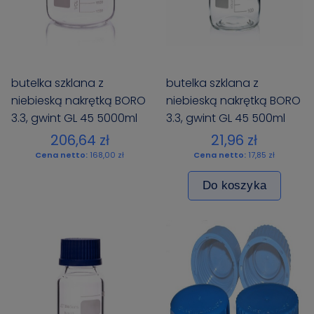
butelka szklana z
butelka szklana z
niebieską nakrętką BORO
niebieską nakrętką BORO
3.3, gwint GL 45 5000ml
3.3, gwint GL 45 500ml
BIOSENS
BIOSENS
206,64 zł
21,96 zł
Cena netto:
168,00 zł
Cena netto:
17,85 zł
Do koszyka