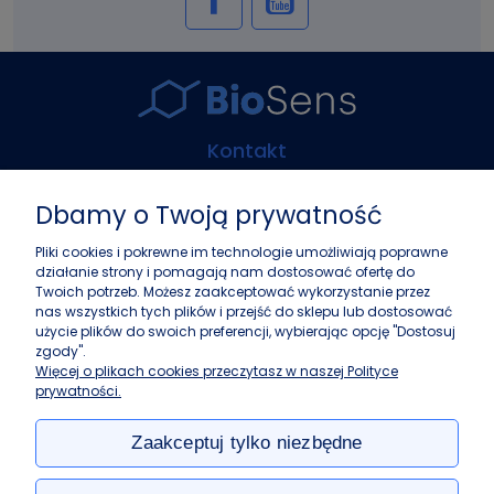
Kontakt
Biosens Marcin Guz
Dbamy o Twoją prywatność
ul. Górczewska 216
01-460 Warszawa
Pliki cookies i pokrewne im technologie umożliwiają poprawne
działanie strony i pomagają nam dostosować ofertę do
+48 22 243 37 87
Twoich potrzeb. Możesz zaakceptować wykorzystanie przez
info@biosens.pl
nas wszystkich tych plików i przejść do sklepu lub dostosować
użycie plików do swoich preferencji, wybierając opcję "Dostosuj
zgody".
Zakupy
Więcej o plikach cookies przeczytasz w naszej Polityce
prywatności.
Pomoc
Zaakceptuj tylko niezbędne
Moje konto