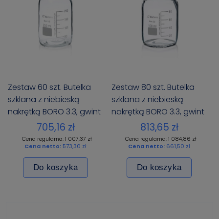
Zestaw 60 szt. Butelka
Zestaw 80 szt. Butelka
szklana z niebieską
szklana z niebieską
nakrętką BORO 3.3, gwint
nakrętką BORO 3.3, gwint
GL 45 250ml BIOSENS
GL 45 100ml BIOSENS
705,16 zł
813,65 zł
Cena regularna: 1 007,37 zł
Cena regularna: 1 084,86 zł
Cena netto:
573,30 zł
Cena netto:
661,50 zł
Do koszyka
Do koszyka