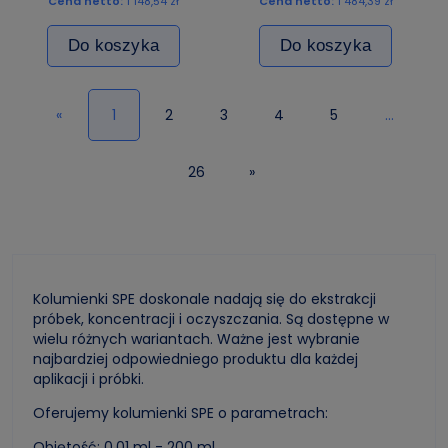
Cena netto:
1 148,54 zł
Cena netto:
1 484,39 zł
Do koszyka
Do koszyka
«
1
2
3
4
5
...
26
»
Kolumienki SPE doskonale nadają się do ekstrakcji
próbek, koncentracji i oczyszczania. Są dostępne w
wielu różnych wariantach. Ważne jest wybranie
najbardziej odpowiedniego produktu dla każdej
aplikacji i próbki.
Oferujemy kolumienki SPE o parametrach:
Objętość: 0,01 ml - 200 ml