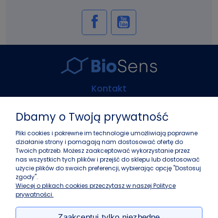
Kontakt
Biosens Marcin Guz
Dbamy o Twoją prywatność
ul. Górczewska 216
01-460 Warszawa
Pliki cookies i pokrewne im technologie umożliwiają poprawne
działanie strony i pomagają nam dostosować ofertę do
+48 22 243 37 87
Twoich potrzeb. Możesz zaakceptować wykorzystanie przez
info@biosens.pl
nas wszystkich tych plików i przejść do sklepu lub dostosować
użycie plików do swoich preferencji, wybierając opcję "Dostosuj
zgody".
Zakupy
Więcej o plikach cookies przeczytasz w naszej Polityce
prywatności.
Pomoc
Zaakceptuj tylko niezbędne