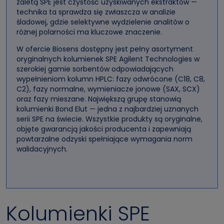
zaletą SPE jest czystość uzyskiwanych ekstraktów —
technika ta sprawdza się zwłaszcza w analizie
śladowej, gdzie selektywne wydzielenie analitów o
różnej polarności ma kluczowe znaczenie.
W ofercie Biosens dostępny jest pełny asortyment
oryginalnych kolumienek SPE Agilent Technologies w
szerokiej gamie sorbentów odpowiadających
wypełnieniom kolumn HPLC: fazy odwrócone (C18, C8,
C2), fazy normalne, wymieniacze jonowe (SAX, SCX)
oraz fazy mieszane. Największą grupę stanowią
kolumienki Bond Elut — jedna z najbardziej uznanych
serii SPE na świecie. Wszystkie produkty są oryginalne,
objęte gwarancją jakości producenta i zapewniają
powtarzalne odzyski spełniające wymagania norm
walidacyjnych.
Kolumienki SPE