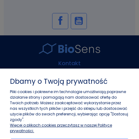
Kontakt
Biosens Marcin Guz
Dbamy o Twoją prywatność
ul. Górczewska 216
01-460 Warszawa
Pliki cookies i pokrewne im technologie umożliwiają poprawne
działanie strony i pomagają nam dostosować ofertę do
+48 22 243 37 87
Twoich potrzeb. Możesz zaakceptować wykorzystanie przez
info@biosens.pl
nas wszystkich tych plików i przejść do sklepu lub dostosować
użycie plików do swoich preferencji, wybierając opcję "Dostosuj
zgody".
Zakupy
Więcej o plikach cookies przeczytasz w naszej Polityce
prywatności.
Pomoc