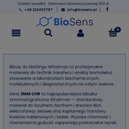
Szybka wysyłka
Darmowa dostawa powyżej 300 zł
+48 222433787
info@biosens.pl
Bibuły do blottingu Whatman to profesjonalne
materiały do technik transferu i analizy biomolekuł,
stosowane w laboratoriach biochemicznych,
molekularnych i diagnostycznych na całym świecie.
Seria
3MM CHR
to najpopularniejsza bibułka
chromatograficzna Whatman — standardowy
materiał do Southern, Northern i Western Blot,
elektroforezy żelowej oraz kapilarnego transferu
kwasów nukleinowych i białek. Wysoka chłonność i
równomierna grubość zapewniają powtarzalne wyniki.