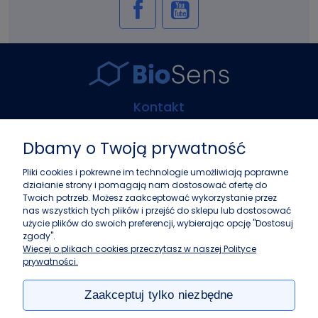
Kontakt
Biosens Marcin Guz
Dbamy o Twoją prywatność
ul. Górczewska 216
01-460 Warszawa
Pliki cookies i pokrewne im technologie umożliwiają poprawne
działanie strony i pomagają nam dostosować ofertę do
+48 22 243 37 87
Twoich potrzeb. Możesz zaakceptować wykorzystanie przez
info@biosens.pl
nas wszystkich tych plików i przejść do sklepu lub dostosować
użycie plików do swoich preferencji, wybierając opcję "Dostosuj
zgody".
Zakupy
Więcej o plikach cookies przeczytasz w naszej Polityce
prywatności.
Pomoc
Zaakceptuj tylko niezbędne
Moje konto