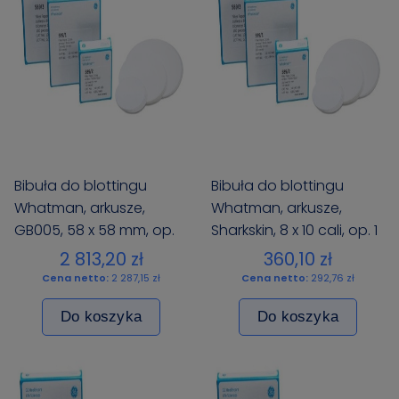
Bibuła do blottingu
Bibuła do blottingu
Whatman, arkusze,
Whatman, arkusze,
GB005, 58 x 58 mm, op.
Sharkskin, 8 x 10 cali, op. 1
25 szt.
szt.
2 813,20 zł
360,10 zł
Cena netto:
2 287,15 zł
Cena netto:
292,76 zł
Do koszyka
Do koszyka