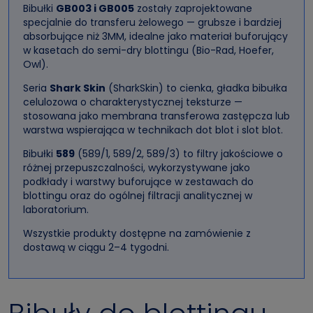
Bibułki
GB003 i GB005
zostały zaprojektowane
specjalnie do transferu żelowego — grubsze i bardziej
absorbujące niż 3MM, idealne jako materiał buforujący
w kasetach do semi-dry blottingu (Bio-Rad, Hoefer,
Owl).
Seria
Shark Skin
(SharkSkin) to cienka, gładka bibułka
celulozowa o charakterystycznej teksturze —
stosowana jako membrana transferowa zastępcza lub
warstwa wspierająca w technikach dot blot i slot blot.
Bibułki
589
(589/1, 589/2, 589/3) to filtry jakościowe o
różnej przepuszczalności, wykorzystywane jako
podkłady i warstwy buforujące w zestawach do
blottingu oraz do ogólnej filtracji analitycznej w
laboratorium.
Wszystkie produkty dostępne na zamówienie z
dostawą w ciągu 2–4 tygodni.