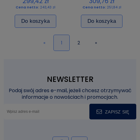
299,42 zł
309,76 zł
Cena netto:
243,43 zł
Cena netto:
251,84 zł
Do koszyka
Do koszyka
«
1
2
»
NEWSLETTER
Podaj swój adres e-mail, jeżeli chcesz otrzymywać
informacje o nowościach i promocjach.
ZAPISZ SIĘ