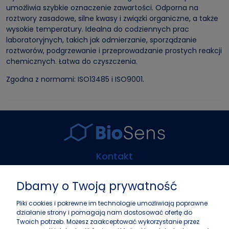
umożliwia szybkie oznaczenie zawartości. Odporna na
roztwory zasadowe, silne kwasy i związki organiczne, a także
wysokie temperatury. Idealna do codziennych prac
laboratoryjnych, takich jak odmierzanie, sporządzanie
roztworów, podgrzewanie i przeprowadzanie prostych reakcji
chemicznych. Łatwa do czyszczenia.
Zgodna z normami: ISO13485 i ISO9001.
Kontakt
Biosens Marcin Guz
Dbamy o Twoją prywatność
ul. Górczewska 216
01-460 Warszawa
Pliki cookies i pokrewne im technologie umożliwiają poprawne
działanie strony i pomagają nam dostosować ofertę do
+48 22 243 37 87
Twoich potrzeb. Możesz zaakceptować wykorzystanie przez
info@biosens.pl