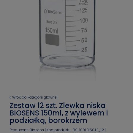
Wróć do kategorii głównej
Zestaw 12 szt. Zlewka niska
BIOSENS 150ml, z wylewem i
podziałką, borokrzem
Producent:
Biosens
Kod produktu:
BS-1001.0150.LF_12