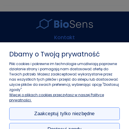
Kontakt
Biosens Marcin Guz
Dbamy o Twoją prywatność
ul. Górczewska 216
01-460 Warszawa
Pliki cookies i pokrewne im technologie umożliwiają poprawne
działanie strony i pomagają nam dostosować ofertę do
+48 22 243 37 87
Twoich potrzeb. Możesz zaakceptować wykorzystanie przez
info@biosens.pl
nas wszystkich tych plików i przejść do sklepu lub dostosować
użycie plików do swoich preferencji, wybierając opcję "Dostosuj
zgody".
Zakupy
Więcej o plikach cookies przeczytasz w naszej Polityce
prywatności.
Pomoc
Zaakceptuj tylko niezbędne
Moje konto