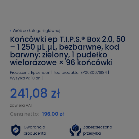
Wróć do kategorii głównej
Końcówki ep T.I.P.S.® Box 2.0, 50
– 1 250 µL µL, bezbarwne, kod
barwny: zielony, 1 pudełko
wielorazowe × 96 końcówki
Producent:
Eppendorf
Kod produktu:
EP0030076184
Wysyłka w:
10 dni
241,08 zł
Cena netto:
196,00 zł
Gwarancja
Zabezpieczona
producenta
przesyłka