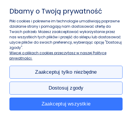
Biosens Marcin Guz
Dbamy o Twoją prywatność
ul. Górczewska 216
01-460 Warszawa
Pliki cookies i pokrewne im technologie umożliwiają poprawne
działanie strony i pomagają nam dostosować ofertę do
+48 22 243 37 87
Twoich potrzeb. Możesz zaakceptować wykorzystanie przez
info@biosens.pl
nas wszystkich tych plików i przejść do sklepu lub dostosować
użycie plików do swoich preferencji, wybierając opcję "Dostosuj
zgody".
Zakupy
Więcej o plikach cookies przeczytasz w naszej Polityce
prywatności.
Pomoc
Zaakceptuj tylko niezbędne
Moje konto
Dostosuj zgody
Informacje
Zaakceptuj wszystkie
e-biosens.pl: akcesoria do filtracji, spektroskopii i chromatografii w
najlepszych cenach.