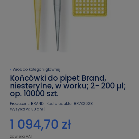
Wróć do kategorii głównej
Końcówki do pipet Brand,
niesterylne, w worku; 2- 200 µl;
op. 10000 szt.
Producent:
BRAND
Kod produktu:
BR732028
Wysyłka w:
30 dni
1 094,70 zł