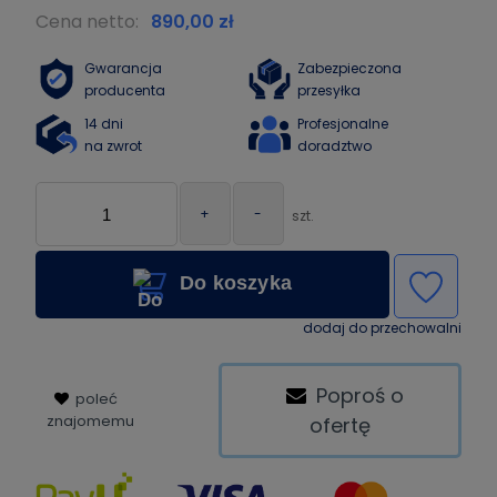
Cena netto:
890,00 zł
Gwarancja
Zabezpieczona
producenta
przesyłka
14 dni
Profesjonalne
na zwrot
doradztwo
+
-
szt.
Do koszyka
dodaj do przechowalni
Poproś o
poleć
znajomemu
ofertę