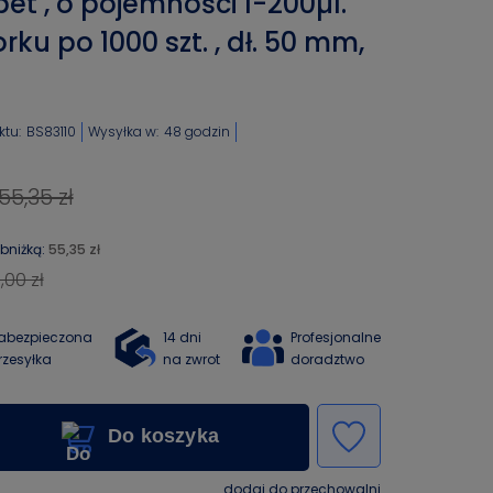
et , o pojemności 1-200µl.
u po 1000 szt. , dł. 50 mm,
tu:
BS83110
Wysyłka w:
48 godzin
55,35 zł
obniżką:
55,35 zł
,00 zł
abezpieczona
14 dni
Profesjonalne
rzesyłka
na zwrot
doradztwo
Do koszyka
dodaj do przechowalni