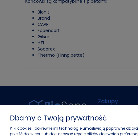
Końcówki są kompatybilne z pipetami:
Biohit
Brand
CAPP
Eppendorf
Gilson
HTL
Socorex
Thermo (Finnpipette)
Zakupy
Czas realizacji zamó
Dbamy o Twoją prywatność
Formy płatności
Pliki cookies i pokrewne im technologie umożliwiają poprawne dzia
Koszt dostawy
przejść do sklepu lub dostosować użycie plików do swoich preferencj