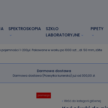
JA
SPEKTROSKOPIA
SZKŁO
PIPETY
LABORATORYJNE
o pojemności 1-200µl. Pakowane w worku po 1000 szt. , dł. 50 mm, żółte
Darmowa dostawa
Darmowa dostawa (Przesyłka kurierska) już od 300,00 zł.
promocja
Wróć do kategorii głównej