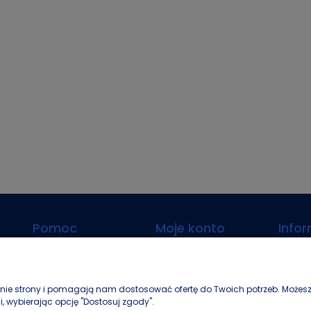
Pomoc
Moje konto
Info
wienia
Jak kupować?
Logowanie
O nas
Polityka prywatności
Moje zamówienia
Kontakt
łanie strony i pomagają nam dostosować ofertę do Twoich potrzeb. Możesz
Regulamin sklepu
Przechowalnia
Ustawie
i, wybierając opcję "Dostosuj zgody".