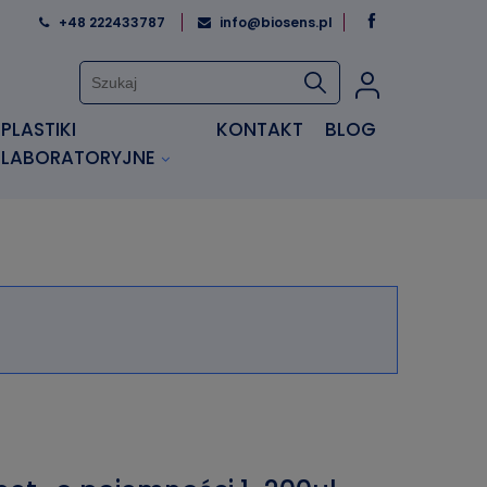
+48 222433787
info@biosens.pl
PLASTIKI
KONTAKT
BLOG
LABORATORYJNE