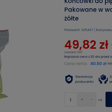
Końcówki do pip
Pakowane w work
żółte
Producent:
ULPLAST
Kod produk
49,82 zł
Najniższa cena z 30 dni przed 
Cena netto:
40,50 zł
45
Gwarancja
Z
producenta
p
+
-
szt.