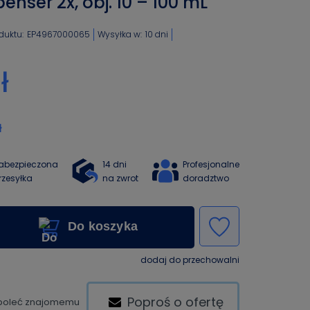
enser 2x, obj. 10 – 100 mL
duktu:
EP4967000065
Wysyłka w:
10 dni
ł
ł
abezpieczona
14 dni
Profesjonalne
rzesyłka
na zwrot
doradztwo
Do koszyka
dodaj do przechowalni
Poproś o ofertę
poleć znajomemu