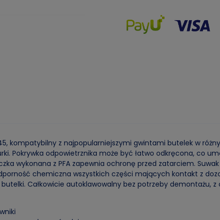
 kompatybilny z najpopularniejszymi gwintami butelek w różn
i. Pokrywka odpowietrznika może być łatwo odkręcona, co umożl
oczka wykonana z PFA zapewnia ochronę przed zatarciem. Suwa
 odporność chemiczna wszystkich części mających kontakt z do
utelki. Całkowicie autoklawowalny bez potrzeby demontażu, z o
wniki