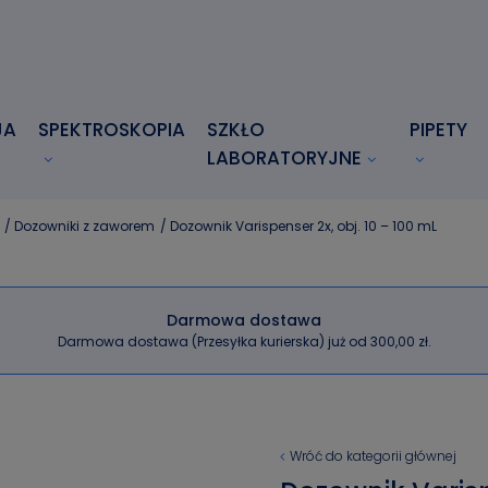
JA
SPEKTROSKOPIA
SZKŁO
PIPETY
LABORATORYJNE
/
Dozowniki z zaworem
/
Dozownik Varispenser 2x, obj. 10 – 100 mL
Darmowa dostawa
Darmowa dostawa (Przesyłka kurierska) już od 300,00 zł.
Wróć do kategorii głównej