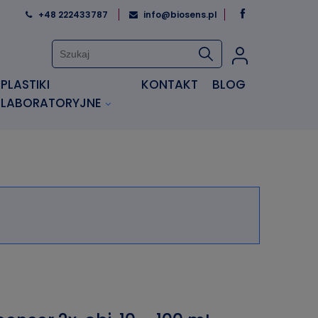
+48 222433787
info@biosens.pl
PLASTIKI
KONTAKT
BLOG
LABORATORYJNE