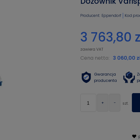
Dozownik Varisp
Producent:
Eppendorf
Kod pro
3 763,80 z
Cena netto:
3 060,00 z
Gwarancja
Z
producenta
p
+
-
szt.