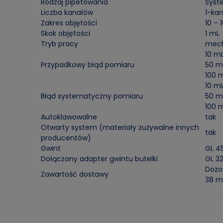
Rodzaj pipetowania
Syst
Liczba kanałów
1-ka
Zakres objętości
10 –
Skok objętości
1 mL
Tryb pracy
mec
10 mL
Przypadkowy błąd pomiaru
50 mL
100 m
10 mL
Błąd systematyczny pomiaru
50 mL
100 m
Autoklawowalne
tak
Otwarty system (materiały zużywalne innych
tak
producentów)
Gwint
GL 4
Dołączony adapter gwintu butelki
GL 32
Dozow
Zawartość dostawy
38 m