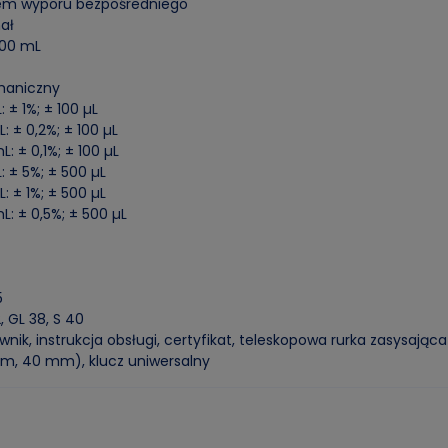
em wyporu bezpośredniego
nał
 100 mL
haniczny
: ± 1%; ± 100 µL
: ± 0,2%; ± 100 µL
L: ± 0,1%; ± 100 µL
: ± 5%; ± 500 µL
: ± 1%; ± 500 µL
L: ± 0,5%; ± 500 µL
5
, GL 38, S 40
nik, instrukcja obsługi, certyfikat, teleskopowa rurka zasysaj
m, 40 mm), klucz uniwersalny