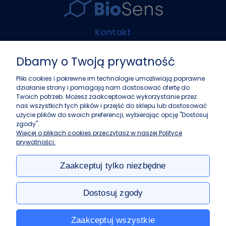
Kontakt
Biosens Marcin Guz
Dbamy o Twoją prywatność
ul. Górczewska 216
01-460 Warszawa
Pliki cookies i pokrewne im technologie umożliwiają poprawne
działanie strony i pomagają nam dostosować ofertę do
+48 22 243 37 87
Twoich potrzeb. Możesz zaakceptować wykorzystanie przez
info@biosens.pl
nas wszystkich tych plików i przejść do sklepu lub dostosować
użycie plików do swoich preferencji, wybierając opcję "Dostosuj
zgody".
Zakupy
Więcej o plikach cookies przeczytasz w naszej Polityce
prywatności.
Pomoc
Zaakceptuj tylko niezbędne
Moje konto
Dostosuj zgody
Informacje
Zaakceptuj wszystkie