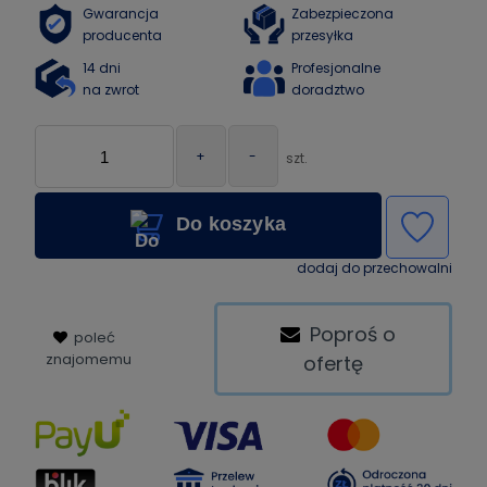
Gwarancja
Zabezpieczona
producenta
przesyłka
14 dni
Profesjonalne
na zwrot
doradztwo
+
-
szt.
Do koszyka
dodaj do przechowalni
Poproś o
poleć
znajomemu
ofertę