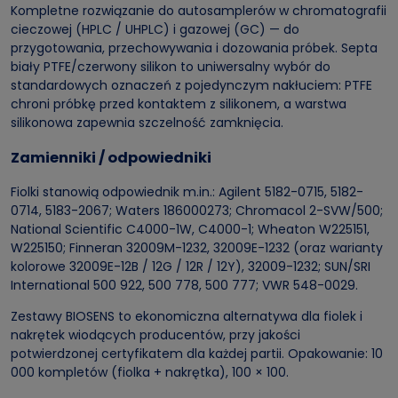
Kompletne rozwiązanie do autosamplerów w chromatografii
cieczowej (HPLC / UHPLC) i gazowej (GC) — do
przygotowania, przechowywania i dozowania próbek. Septa
biały PTFE/czerwony silikon to uniwersalny wybór do
standardowych oznaczeń z pojedynczym nakłuciem: PTFE
chroni próbkę przed kontaktem z silikonem, a warstwa
silikonowa zapewnia szczelność zamknięcia.
Zamienniki / odpowiedniki
Fiolki stanowią odpowiednik m.in.: Agilent 5182-0715, 5182-
0714, 5183-2067; Waters 186000273; Chromacol 2-SVW/500;
National Scientific C4000-1W, C4000-1; Wheaton W225151,
W225150; Finneran 32009M-1232, 32009E-1232 (oraz warianty
kolorowe 32009E-12B / 12G / 12R / 12Y), 32009-1232; SUN/SRI
International 500 922, 500 778, 500 777; VWR 548-0029.
Zestawy BIOSENS to ekonomiczna alternatywa dla fiolek i
nakrętek wiodących producentów, przy jakości
potwierdzonej certyfikatem dla każdej partii. Opakowanie: 10
000 kompletów (fiolka + nakrętka), 100 × 100.