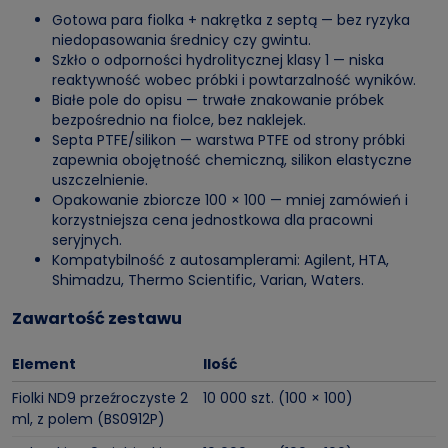
Gotowa para fiolka + nakrętka z septą — bez ryzyka
niedopasowania średnicy czy gwintu.
Szkło o odporności hydrolitycznej klasy 1 — niska
reaktywność wobec próbki i powtarzalność wyników.
Białe pole do opisu — trwałe znakowanie próbek
bezpośrednio na fiolce, bez naklejek.
Septa PTFE/silikon — warstwa PTFE od strony próbki
zapewnia obojętność chemiczną, silikon elastyczne
uszczelnienie.
Opakowanie zbiorcze 100 × 100 — mniej zamówień i
korzystniejsza cena jednostkowa dla pracowni
seryjnych.
Kompatybilność z autosamplerami: Agilent, HTA,
Shimadzu, Thermo Scientific, Varian, Waters.
Zawartość zestawu
Element
Ilość
Fiolki ND9 przeźroczyste 2
10 000 szt. (100 × 100)
ml, z polem (BS0912P)