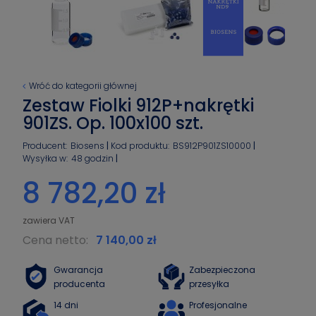
Wróć do kategorii głównej
Zestaw Fiolki 912P+nakrętki
901ZS. Op. 100x100 szt.
Producent:
Biosens
Kod produktu:
BS912P901ZS10000
Wysyłka w:
48 godzin
8 782,20 zł
Cena netto:
7 140,00 zł
Gwarancja
Zabezpieczona
producenta
przesyłka
14 dni
Profesjonalne