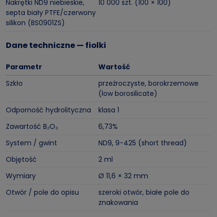
Nakrętki ND9 niebieskie,
10 000 szt. (100 × 100)
septa biały PTFE/czerwony
silikon (BS0901ZS)
Dane techniczne — fiolki
Parametr
Wartość
Szkło
przeźroczyste, borokrzemowe
(low borosilicate)
Odporność hydrolityczna
klasa 1
Zawartość B₂O₃
6,73%
System / gwint
ND9, 9-425 (short thread)
Objętość
2 ml
Wymiary
Ø 11,6 × 32 mm
Otwór / pole do opisu
szeroki otwór, białe pole do
znakowania