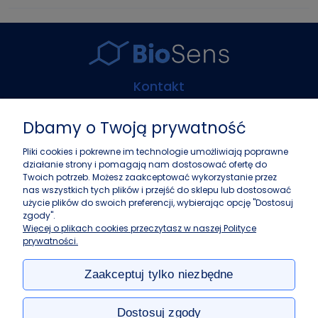
Kontakt
Biosens Marcin Guz
Dbamy o Twoją prywatność
ul. Górczewska 216
01-460 Warszawa
Pliki cookies i pokrewne im technologie umożliwiają poprawne
działanie strony i pomagają nam dostosować ofertę do
+48 22 243 37 87
Twoich potrzeb. Możesz zaakceptować wykorzystanie przez
info@biosens.pl
nas wszystkich tych plików i przejść do sklepu lub dostosować
użycie plików do swoich preferencji, wybierając opcję "Dostosuj
zgody".
Zakupy
Więcej o plikach cookies przeczytasz w naszej Polityce
prywatności.
Pomoc
Zaakceptuj tylko niezbędne
Moje konto
Dostosuj zgody