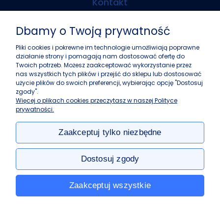
Kontakt
Biosens Marcin Guz
Dbamy o Twoją prywatność
ul. Górczewska 216
01-460 Warszawa
Pliki cookies i pokrewne im technologie umożliwiają poprawne
działanie strony i pomagają nam dostosować ofertę do
+48 22 243 37 87
Twoich potrzeb. Możesz zaakceptować wykorzystanie przez
info@biosens.pl
nas wszystkich tych plików i przejść do sklepu lub dostosować
użycie plików do swoich preferencji, wybierając opcję "Dostosuj
zgody".
Zakupy
Więcej o plikach cookies przeczytasz w naszej Polityce
prywatności.
Pomoc
Zaakceptuj tylko niezbędne
Moje konto
Dostosuj zgody
Informacje
Zaakceptuj wszystkie
e-biosens.pl: akcesoria do filtracji, spektroskopii i chromatografii w
najlepszych cenach.