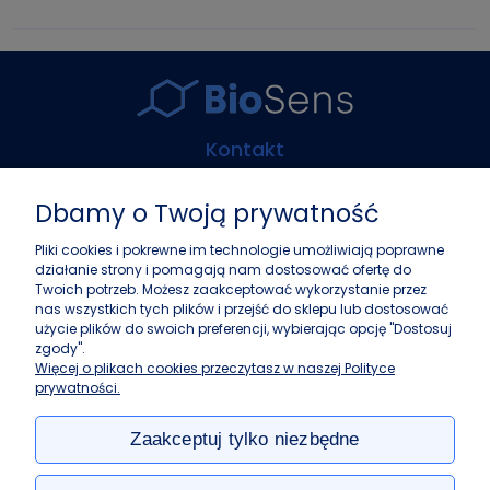
Kontakt
Biosens Marcin Guz
Dbamy o Twoją prywatność
ul. Górczewska 216
01-460 Warszawa
Pliki cookies i pokrewne im technologie umożliwiają poprawne
działanie strony i pomagają nam dostosować ofertę do
+48 22 243 37 87
Twoich potrzeb. Możesz zaakceptować wykorzystanie przez
info@biosens.pl
nas wszystkich tych plików i przejść do sklepu lub dostosować
użycie plików do swoich preferencji, wybierając opcję "Dostosuj
zgody".
Zakupy
Więcej o plikach cookies przeczytasz w naszej Polityce
prywatności.
Pomoc
Zaakceptuj tylko niezbędne
Moje konto