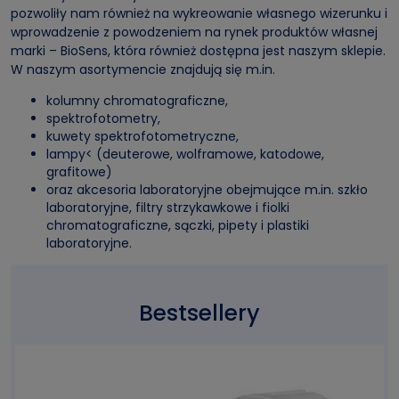
pozwoliły nam również na wykreowanie własnego wizerunku i
wprowadzenie z powodzeniem na rynek produktów własnej
marki – BioSens, która również dostępna jest naszym sklepie.
W naszym asortymencie znajdują się m.in.
kolumny chromatograficzne
,
spektrofotometry
,
kuwety spektrofotometryczne
,
lampy<
(deuterowe, wolframowe, katodowe,
grafitowe)
oraz akcesoria laboratoryjne obejmujące m.in.
szkło
laboratoryjne
,
filtry strzykawkowe
i
fiolki
chromatograficzne
,
sączki
,
pipety
i
plastiki
laboratoryjne
.
Bestsellery