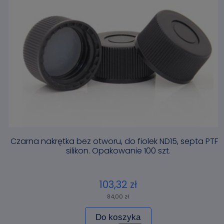
Czarna nakrętka bez otworu, do fiolek ND15, septa PTFE
silikon. Opakowanie 100 szt.
103,32 zł
84,00 zł
Do koszyka