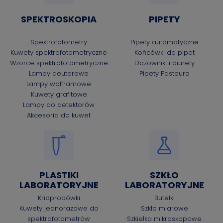
SPEKTROSKOPIA
PIPETY
Spektrofotometry
Pipety automatyczne
Kuwety spektrofotometryczne
Końcówki do pipet
Wzorce spektrofotometryczne
Dozowniki i biurety
Lampy deuterowe
Pipety Pasteura
Lampy wolframowe
Kuwety grafitowe
Lampy do detektorów
Akcesoria do kuwet
PLASTIKI
SZKŁO
LABORATORYJNE
LABORATORYJNE
Krioprobówki
Butelki
Kuwety jednorazowe do
Szkło miarowe
spektrofotometrów
Szkiełka mikroskopowe