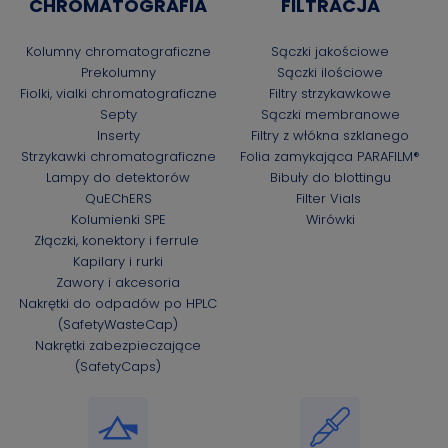
CHROMATOGRAFIA
FILTRACJA
Kolumny chromatograficzne
Sączki jakościowe
Prekolumny
Sączki ilościowe
Fiolki, vialki chromatograficzne
Filtry strzykawkowe
Septy
Sączki membranowe
Inserty
Filtry z włókna szklanego
Strzykawki chromatograficzne
Folia zamykająca PARAFILM®
Lampy do detektorów
Bibuły do blottingu
QuEChERS
Filter Vials
Kolumienki SPE
Wirówki
Złączki, konektory i ferrule
Kapilary i rurki
Zawory i akcesoria
Nakrętki do odpadów po HPLC
(SafetyWasteCap)
Nakrętki zabezpieczające
(SafetyCaps)