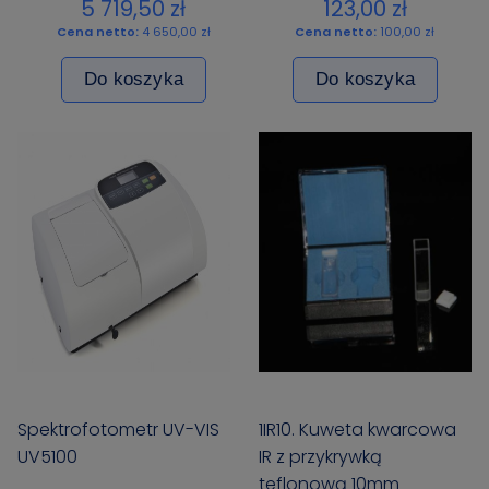
,op. 50x100 szt.,
op. 100 szt., pakowane
5 719,50 zł
123,00 zł
pakowane pojedynczo
pojedynczo
Cena netto:
4 650,00 zł
Cena netto:
100,00 zł
Do koszyka
Do koszyka
Spektrofotometr UV-VIS
1IR10. Kuweta kwarcowa
UV5100
IR z przykrywką
teflonową 10mm