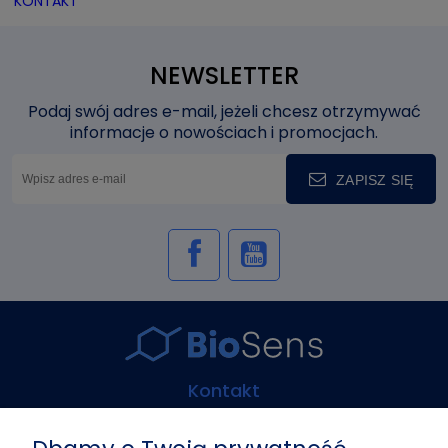
KONTAKT
NEWSLETTER
Podaj swój adres e-mail, jeżeli chcesz otrzymywać
informacje o nowościach i promocjach.
ZAPISZ SIĘ
Kontakt
Biosens Marcin Guz