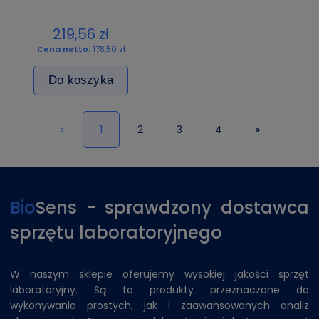
219,56 zł
Cena netto:
178,50 zł
Do koszyka
«
1
2
3
4
»
Bio
Sens - sprawdzony dostawca
sprzętu laboratoryjnego
W naszym sklepie oferujemy wysokiej jakości sprzęt
laboratoryjny. Są to produkty przeznaczone do
wykonywania prostych, jak i zaawansowanych analiz