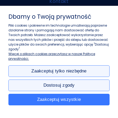
Kontakt
Biosens Marcin Guz
Dbamy o Twoją prywatność
ul. Górczewska 216
01-460 Warszawa
Pliki cookies i pokrewne im technologie umożliwiają poprawne
działanie strony i pomagają nam dostosować ofertę do
+48 22 243 37 87
Twoich potrzeb. Możesz zaakceptować wykorzystanie przez
info@biosens.pl
nas wszystkich tych plików i przejść do sklepu lub dostosować
użycie plików do swoich preferencji, wybierając opcję "Dostosuj
zgody".
Zakupy
Więcej o plikach cookies przeczytasz w naszej Polityce
prywatności.
Pomoc
Zaakceptuj tylko niezbędne
Moje konto
Dostosuj zgody
Informacje
Zaakceptuj wszystkie
e-biosens.pl: akcesoria do filtracji, spektroskopii i chromatografii w
najlepszych cenach.